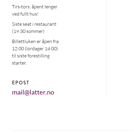
Tirs-tors: åpent lenger
ved fullt hus!
Siste seat i restaurant:
(19:30 sommer)
Billettluken er åpen fra
12:00 (lørdager 14:00)
til siste forestilling
starter.
EPOST
mail@latter.no