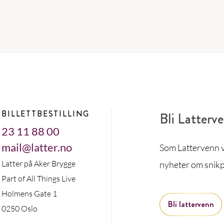
BILLETTBESTILLING
Bli Latterv
23 11 88 00
mail@latter.no
Som Lattervenn vi
Latter på Aker Brygge
nyheter om snikp
Part of All Things Live
Holmens Gate 1
Bli lattervenn
0250 Oslo