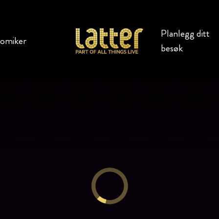
Planlegg ditt
komiker
besøk