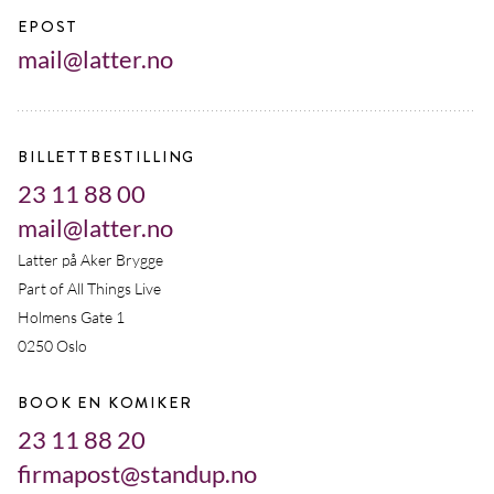
EPOST
mail@latter.no
BILLETTBESTILLING
23 11 88 00
mail@latter.no
Latter på Aker Brygge
Part of All Things Live
Holmens Gate 1
0250 Oslo
BOOK EN KOMIKER
23 11 88 20
firmapost@standup.no