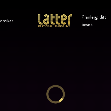
Planlegg ditt
komiker
besøk