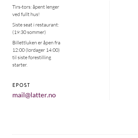
Tirs-tors: åpent lenger
ved fullt hus!
Siste seat i restaurant:
(19:30 sommer)
Billettluken er åpen fra
12:00 (lørdager 14:00)
til siste forestilling
starter.
EPOST
mail@latter.no