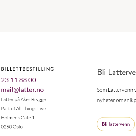
BILLETTBESTILLING
Bli Latterv
23 11 88 00
mail@latter.no
Som Lattervenn vi
Latter på Aker Brygge
nyheter om snikp
Part of All Things Live
Holmens Gate 1
Bli lattervenn
0250 Oslo