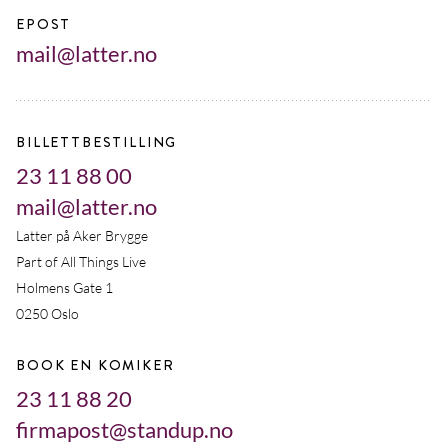
EPOST
mail@latter.no
BILLETTBESTILLING
23 11 88 00
mail@latter.no
Latter på Aker Brygge
Part of All Things Live
Holmens Gate 1
0250 Oslo
BOOK EN KOMIKER
23 11 88 20
firmapost@standup.no