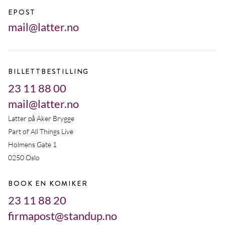
EPOST
mail@latter.no
BILLETTBESTILLING
23 11 88 00
mail@latter.no
Latter på Aker Brygge
Part of All Things Live
Holmens Gate 1
0250 Oslo
BOOK EN KOMIKER
23 11 88 20
firmapost@standup.no