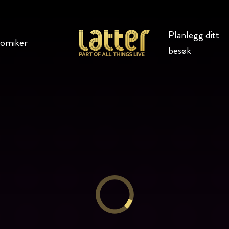
Planlegg ditt
komiker
besøk