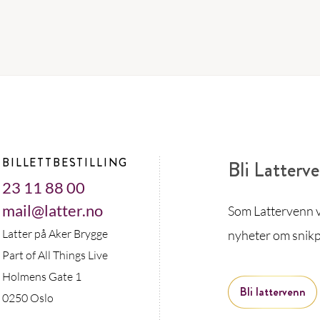
BILLETTBESTILLING
Bli Latterv
23 11 88 00
mail@latter.no
Som Lattervenn vi
Latter på Aker Brygge
nyheter om snikp
Part of All Things Live
Holmens Gate 1
Bli lattervenn
0250 Oslo