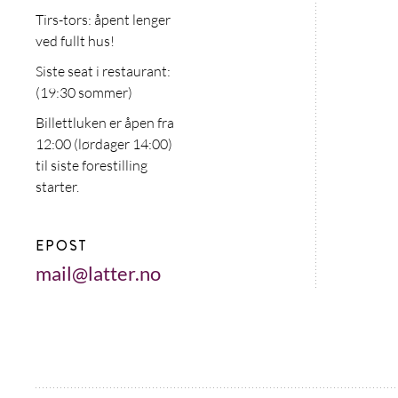
Tirs-tors: åpent lenger
ved fullt hus!
Siste seat i restaurant:
(19:30 sommer)
Billettluken er åpen fra
12:00 (lørdager 14:00)
til siste forestilling
starter.
EPOST
mail@latter.no