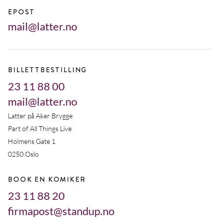
EPOST
mail@latter.no
BILLETTBESTILLING
23 11 88 00
mail@latter.no
Latter på Aker Brygge
Part of All Things Live
Holmens Gate 1
0250 Oslo
BOOK EN KOMIKER
23 11 88 20
firmapost@standup.no