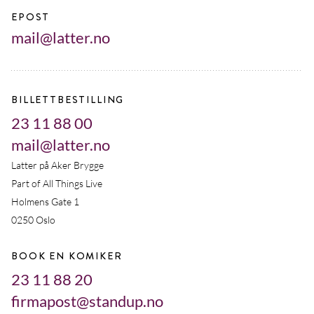
EPOST
mail@latter.no
BILLETTBESTILLING
23 11 88 00
mail@latter.no
Latter på Aker Brygge
Part of All Things Live
Holmens Gate 1
0250 Oslo
BOOK EN KOMIKER
23 11 88 20
firmapost@standup.no