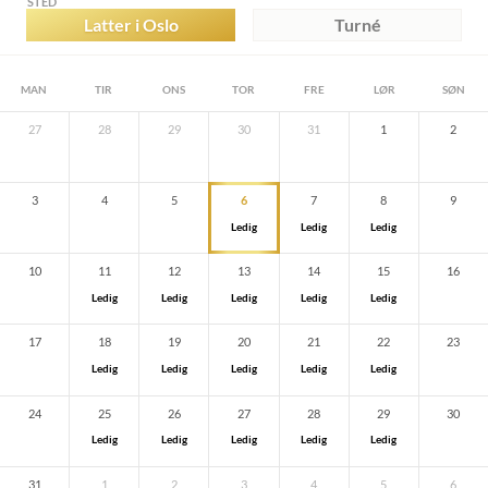
STED
Latter i Oslo
Turné
MAN
TIR
ONS
TOR
FRE
LØR
SØN
27
28
29
30
31
1
2
3
4
5
6
7
8
9
Ledig
Ledig
Ledig
10
11
12
13
14
15
16
Ledig
Ledig
Ledig
Ledig
Ledig
17
18
19
20
21
22
23
Ledig
Ledig
Ledig
Ledig
Ledig
24
25
26
27
28
29
30
Ledig
Ledig
Ledig
Ledig
Ledig
31
1
2
3
4
5
6