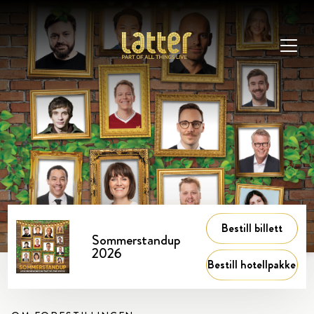
Bestill billett
Sommerstandup
2026
Bestill hotellpakke