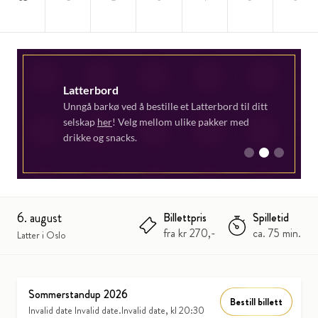
Latterbord
Unngå barkø ved å bestille et Latterbord til ditt
selskap
her
! Velg mellom ulike pakker med
drikke og snacks.
1
2
3
6. august
Billettpris
Spilletid
fra kr 270,-
ca. 75 min.
Latter i Oslo
Sommerstandup 2026
Bestill billett
Invalid date Invalid date.Invalid date, kl 20:30