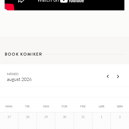
BOOK KOMIKER
MÅNED
august 2026
MAN
TIR
ONS
TOR
FRE
LØR
SØN
27
28
29
30
31
1
2