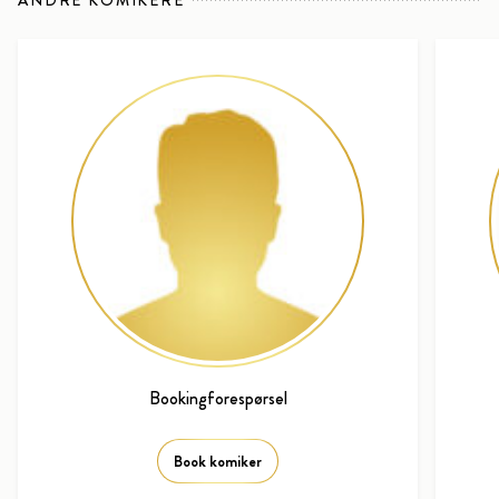
Bookingforespørsel
Book komiker