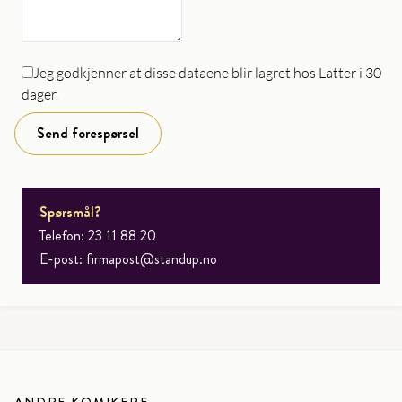
Jeg godkjenner at disse dataene blir lagret hos Latter i 30
dager.
Send forespørsel
Spørsmål?
Telefon: 23 11 88 20
E-post:
firmapost@standup.no
ANDRE KOMIKERE