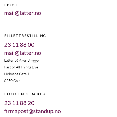
EPOST
mail@latter.no
BILLETTBESTILLING
23 11 88 00
mail@latter.no
Latter på Aker Brygge
Part of All Things Live
Holmens Gate 1
0250 Oslo
BOOK EN KOMIKER
23 11 88 20
firmapost@standup.no