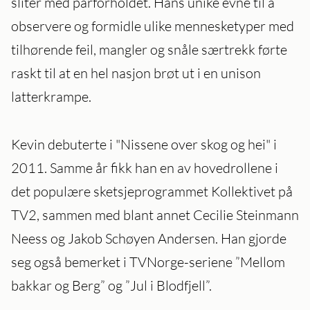
sliter med parforholdet. Hans unike evne til å
observere og formidle ulike mennesketyper med
tilhørende feil, mangler og snåle særtrekk førte
raskt til at en hel nasjon brøt ut i en unison
latterkrampe.
Kevin debuterte i "Nissene over skog og hei" i
2011. Samme år fikk han en av hovedrollene i
det populære sketsjeprogrammet Kollektivet på
TV2, sammen med blant annet Cecilie Steinmann
Neess og Jakob Schøyen Andersen. Han gjorde
seg også bemerket i TVNorge-seriene ”Mellom
bakkar og Berg” og ”Jul i Blodfjell”.