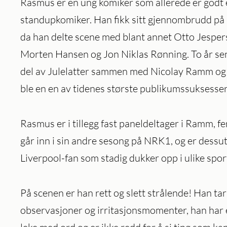
Rasmus er en ung komiker som allerede er godt 
standupkomiker. Han fikk sitt gjennombrudd på
da han delte scene med blant annet Otto Jespe
Morten Hansen og Jon Niklas Rønning. To år se
del av Julelatter sammen med Nicolay Ramm og
ble en en av tidenes største publikumssuksesse
Rasmus er i tillegg fast paneldeltager i Ramm, fe
går inn i sin andre sesong på NRK1, og er dessut
Liverpool-fan som stadig dukker opp i ulike sp
På scenen er han rett og slett strålende! Han tar
observasjoner og irritasjonsmomenter, han har 