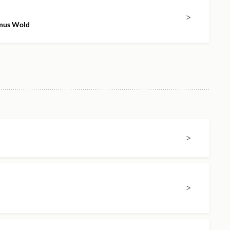
>
smus Wold
>
>