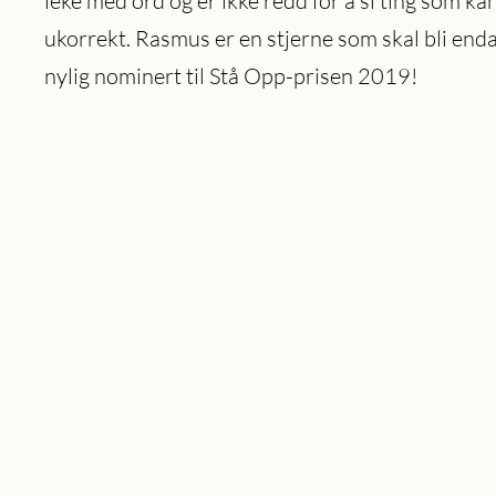
leke med ord og er ikke redd for å si ting som ka
ukorrekt. Rasmus er en stjerne som skal bli enda
nylig nominert til Stå Opp-prisen 2019!