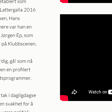
etablert som
 Lattergalla 2016
rsen, Hans
nere var han en
 Jørgen Ep, som
r på Klubbscenen.
rdig, gå! som nå
en en profilert
ortsprogrammer.
 tak i dagligdagse
en svakhet for å