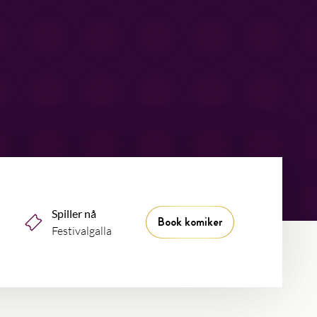
Spiller nå
Book komiker
Festivalgalla