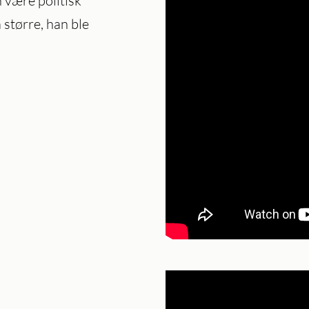
n være politisk
 større, han ble