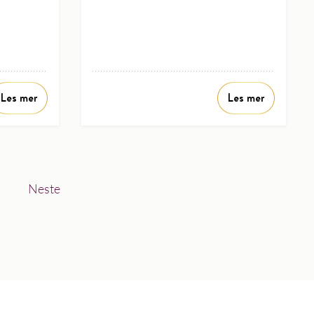
Les mer
Les mer
Neste