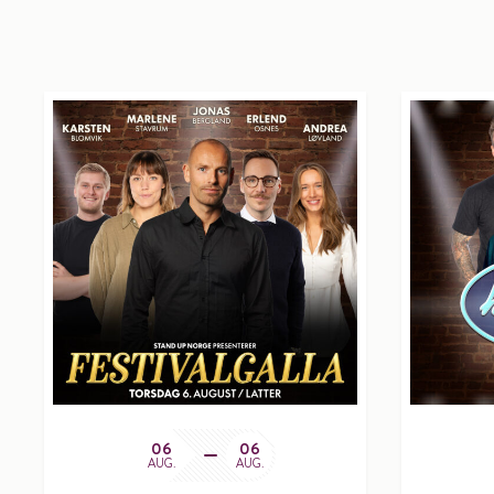
06
06
AUG.
AUG.