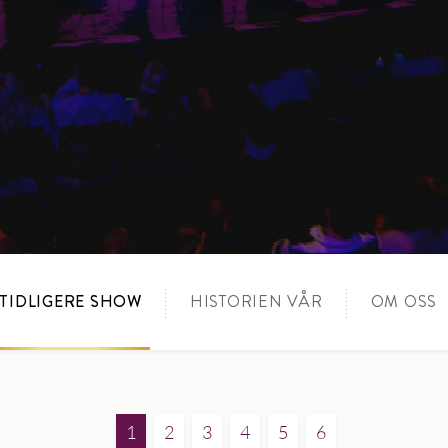
TIDLIGERE SHOW
HISTORIEN VÅR
OM OSS
1
2
3
4
5
6