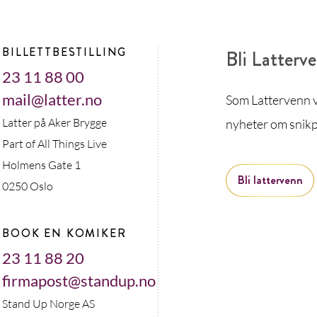
BILLETTBESTILLING
Bli Latterv
23 11 88 00
mail@latter.no
Som Lattervenn vi
Latter på Aker Brygge
nyheter om snikp
Part of All Things Live
Holmens Gate 1
Bli lattervenn
0250 Oslo
BOOK EN KOMIKER
23 11 88 20
firmapost@standup.no
Stand Up Norge AS