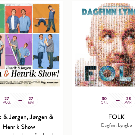
27
27
30
28
AUG.
MAI
OKT.
MAR.
k & Jørgen, Jørgen &
FOLK
Dagfinn Lyngbø
Henrik Show