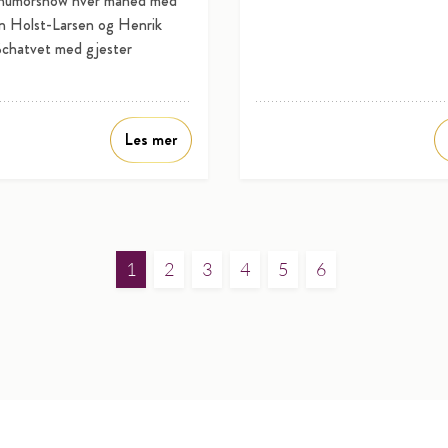
 humorshow hver måned med
n Holst-Larsen og Henrik
chatvet med gjester
Les mer
1
2
3
4
5
6