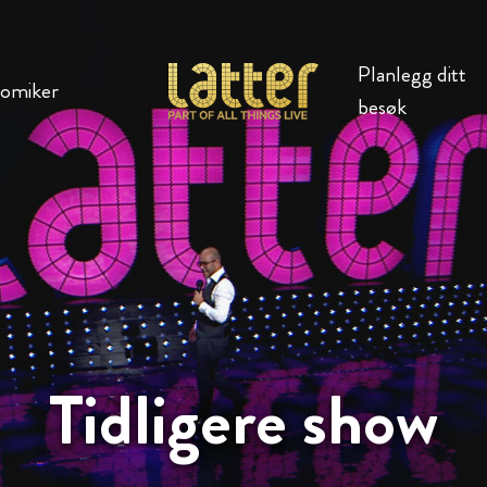
Planlegg ditt
komiker
besøk
Tidligere show