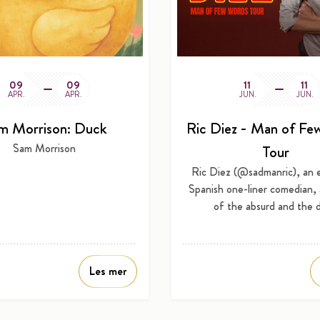
09
09
11
11
APR.
APR.
JUN.
JUN.
m Morrison: Duck
Ric Diez - Man of Fe
Sam Morrison
Tour
Ric Diez (@sadmanric), an 
Spanish one-liner comedian,
of the absurd and the d
Les mer