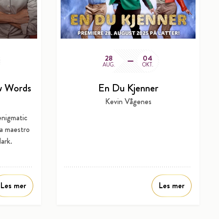
28
04
AUG.
OKT.
w Words
En Du Kjenner
Kevin Vågenes
enigmatic
 a maestro
ark.
Les mer
Les mer