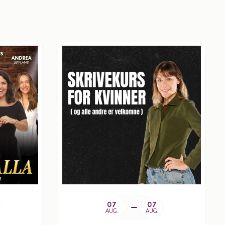
07
07
AUG.
AUG.