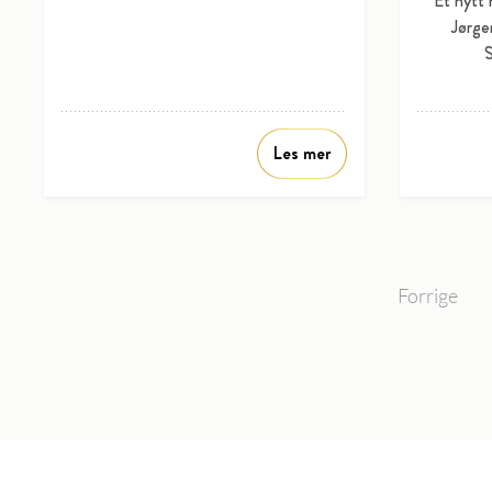
Et nytt
Jørge
S
Les mer
Forrige