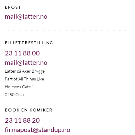
EPOST
mail@latter.no
BILLETTBESTILLING
23 11 88 00
mail@latter.no
Latter på Aker Brygge
Part of All Things Live
Holmens Gate 1
0250 Oslo
BOOK EN KOMIKER
23 11 88 20
firmapost@standup.no