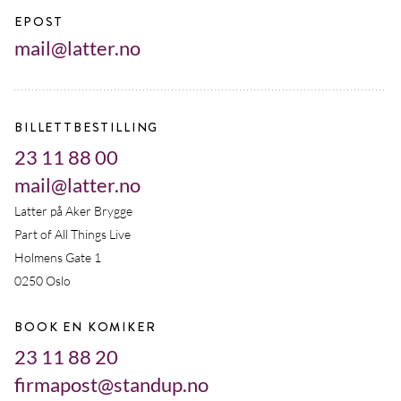
EPOST
mail@latter.no
BILLETTBESTILLING
23 11 88 00
mail@latter.no
Latter på Aker Brygge
Part of All Things Live
Holmens Gate 1
0250 Oslo
BOOK EN KOMIKER
23 11 88 20
firmapost@standup.no