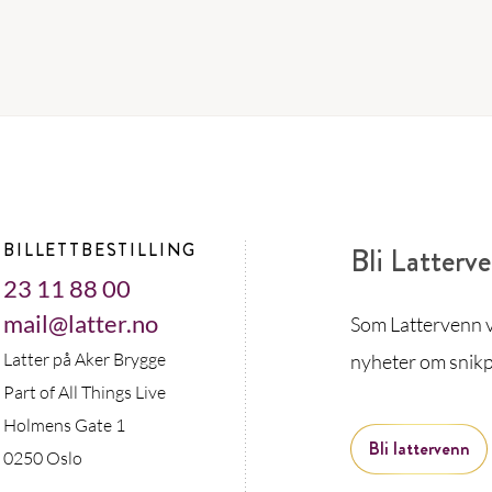
BILLETTBESTILLING
Bli Latterv
23 11 88 00
mail@latter.no
Som Lattervenn vi
Latter på Aker Brygge
nyheter om snikp
Part of All Things Live
Holmens Gate 1
Bli lattervenn
0250 Oslo