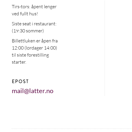
Tirs-tors: åpent lenger
ved fullt hus!
Siste seat i restaurant:
(19:30 sommer)
Billettluken er åpen fra
12:00 (lørdager 14:00)
til siste forestilling
starter.
EPOST
mail@latter.no