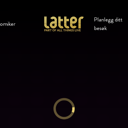
Planlegg ditt
komiker
besøk