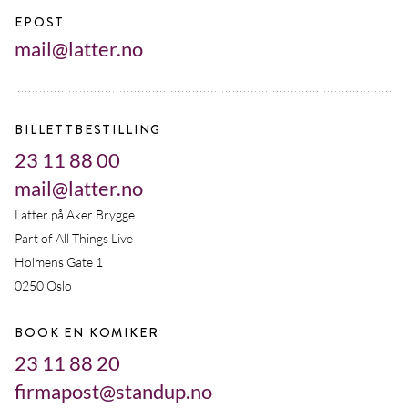
EPOST
mail@latter.no
BILLETTBESTILLING
23 11 88 00
mail@latter.no
Latter på Aker Brygge
Part of All Things Live
Holmens Gate 1
0250 Oslo
BOOK EN KOMIKER
23 11 88 20
firmapost@standup.no