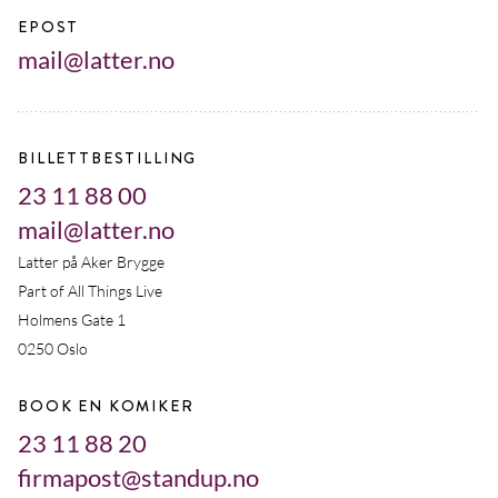
EPOST
mail@latter.no
BILLETTBESTILLING
23 11 88 00
mail@latter.no
Latter på Aker Brygge
Part of All Things Live
Holmens Gate 1
0250 Oslo
BOOK EN KOMIKER
23 11 88 20
firmapost@standup.no