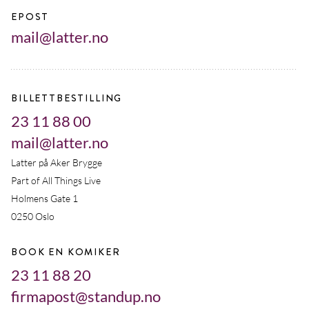
EPOST
mail@latter.no
BILLETTBESTILLING
23 11 88 00
mail@latter.no
Latter på Aker Brygge
Part of All Things Live
Holmens Gate 1
0250 Oslo
BOOK EN KOMIKER
23 11 88 20
firmapost@standup.no