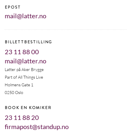
EPOST
mail@latter.no
BILLETTBESTILLING
23 11 88 00
mail@latter.no
Latter på Aker Brygge
Part of All Things Live
Holmens Gate 1
0250 Oslo
BOOK EN KOMIKER
23 11 88 20
firmapost@standup.no