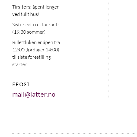
Tirs-tors: åpent lenger
ved fullt hus!
Siste seat i restaurant:
(19:30 sommer)
Billettluken er åpen fra
12:00 (lørdager 14:00)
til siste forestilling
starter.
EPOST
mail@latter.no