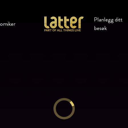
Planlegg ditt
komiker
besøk