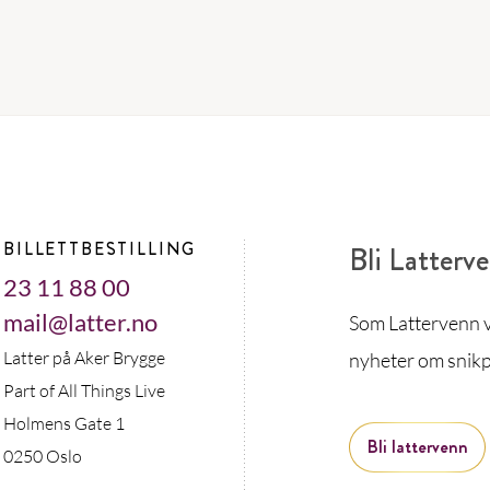
BILLETTBESTILLING
Bli Latterv
23 11 88 00
mail@latter.no
Som Lattervenn vi
Latter på Aker Brygge
nyheter om snikp
Part of All Things Live
Holmens Gate 1
Bli lattervenn
0250 Oslo