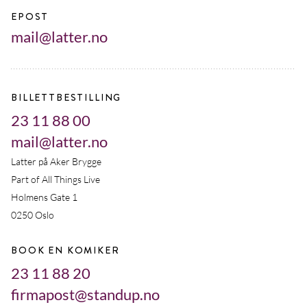
EPOST
mail@latter.no
BILLETTBESTILLING
23 11 88 00
mail@latter.no
Latter på Aker Brygge
Part of All Things Live
Holmens Gate 1
0250 Oslo
BOOK EN KOMIKER
23 11 88 20
firmapost@standup.no