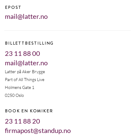
EPOST
mail@latter.no
BILLETTBESTILLING
23 11 88 00
mail@latter.no
Latter på Aker Brygge
Part of All Things Live
Holmens Gate 1
0250 Oslo
BOOK EN KOMIKER
23 11 88 20
firmapost@standup.no