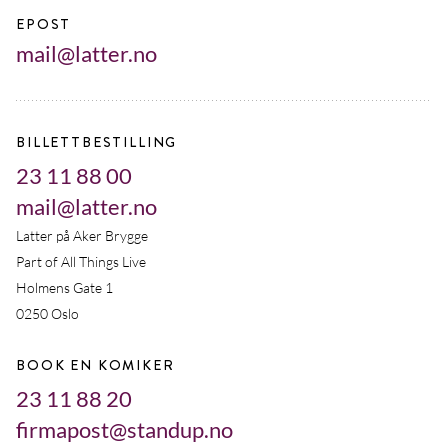
EPOST
mail@latter.no
BILLETTBESTILLING
23 11 88 00
mail@latter.no
Latter på Aker Brygge
Part of All Things Live
Holmens Gate 1
0250 Oslo
BOOK EN KOMIKER
23 11 88 20
firmapost@standup.no