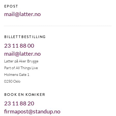
EPOST
mail@latter.no
BILLETTBESTILLING
23 11 88 00
mail@latter.no
Latter på Aker Brygge
Part of All Things Live
Holmens Gate 1
0250 Oslo
BOOK EN KOMIKER
23 11 88 20
firmapost@standup.no