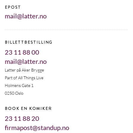
EPOST
mail@latter.no
BILLETTBESTILLING
23 11 88 00
mail@latter.no
Latter på Aker Brygge
Part of All Things Live
Holmens Gate 1
0250 Oslo
BOOK EN KOMIKER
23 11 88 20
firmapost@standup.no