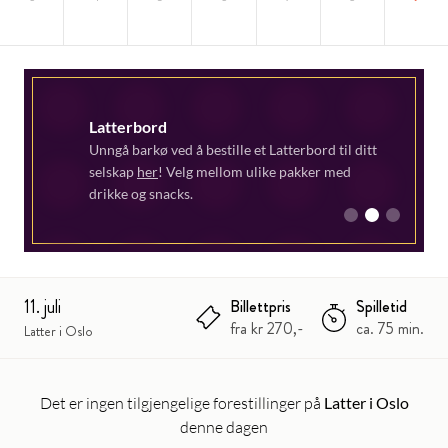
Latterbord
Unngå barkø ved å bestille et Latterbord til ditt
selskap
her
! Velg mellom ulike pakker med
drikke og snacks.
1
2
3
11. juli
Billettpris
Spilletid
fra kr 270,-
ca. 75 min.
Latter i Oslo
Det er ingen tilgjengelige forestillinger på
Latter i Oslo
denne dagen