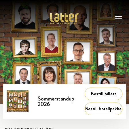
Bestill billett
Sommerstandup
2026
Bestill hotellpakke