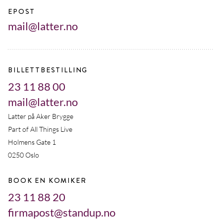
EPOST
mail@latter.no
BILLETTBESTILLING
23 11 88 00
mail@latter.no
Latter på Aker Brygge
Part of All Things Live
Holmens Gate 1
0250 Oslo
BOOK EN KOMIKER
23 11 88 20
firmapost@standup.no