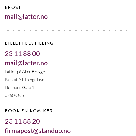
EPOST
mail@latter.no
BILLETTBESTILLING
23 11 88 00
mail@latter.no
Latter på Aker Brygge
Part of All Things Live
Holmens Gate 1
0250 Oslo
BOOK EN KOMIKER
23 11 88 20
firmapost@standup.no