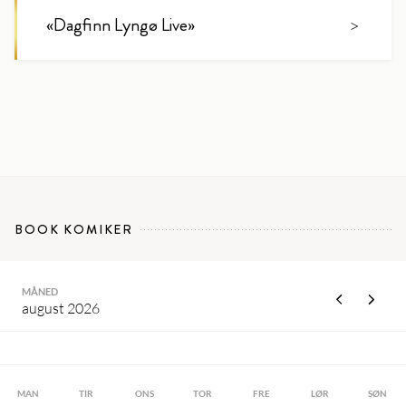
«
Dagfinn Lyngø Live
»
>
BOOK KOMIKER
MÅNED
august 2026
MAN
TIR
ONS
TOR
FRE
LØR
SØN