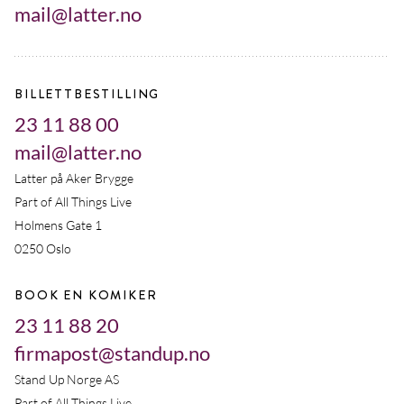
mail@latter.no
BILLETTBESTILLING
23 11 88 00
mail@latter.no
Latter på Aker Brygge
Part of All Things Live
Holmens Gate 1
0250 Oslo
BOOK EN KOMIKER
23 11 88 20
firmapost@standup.no
Stand Up Norge AS
Part of All Things Live