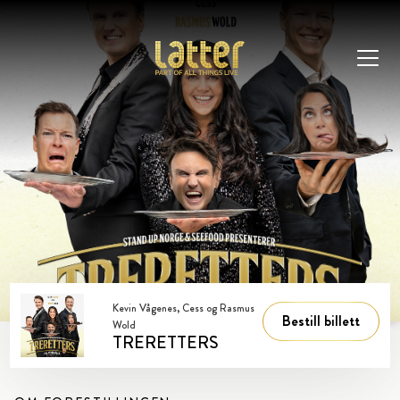
Kevin Vågenes, Cess og Rasmus
Bestill billett
Wold
TRERETTERS