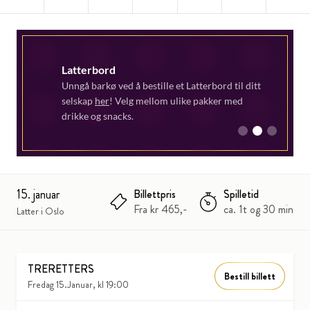
Latterbord
Unngå barkø ved å bestille et Latterbord til ditt
selskap
her
! Velg mellom ulike pakker med
drikke og snacks.
1
2
3
15. januar
Billettpris
Spilletid
Fra kr 465,-
ca. 1t og 30 min
Latter i Oslo
TRERETTERS
Bestill billett
Fredag 15.Januar, kl 19:00