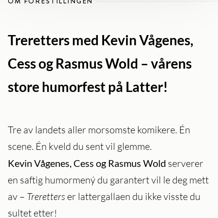
OM FORESTILLINGEN
Treretters med Kevin Vågenes,
Cess og Rasmus Wold – vårens
store humorfest på Latter!
Tre av landets aller morsomste komikere. Én
scene. Én kveld du sent vil glemme.
Kevin Vågenes, Cess og Rasmus Wold
serverer
en saftig humormený du garantert vil le deg mett
av –
Treretters
er lattergallaen du ikke visste du
sultet etter!