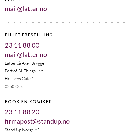
mail@latter.no
BILLETTBESTILLING
23 11 88 00
mail@latter.no
Latter på Aker Brygge
Part of All Things Live
Holmens Gate 1
0250 Oslo
BOOK EN KOMIKER
23 11 88 20
firmapost@standup.no
Stand Up Norge AS