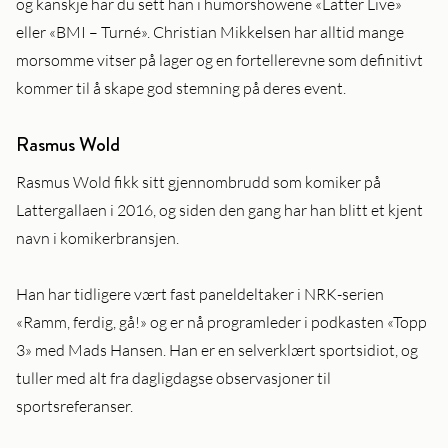
og kanskje har du sett han i humorshowene «Latter Live»
eller «BMI – Turné». Christian Mikkelsen har alltid mange
morsomme vitser på lager og en fortellerevne som definitivt
kommer til å skape god stemning på deres event.
Rasmus Wold
Rasmus Wold fikk sitt gjennombrudd som komiker på
Lattergallaen i 2016, og siden den gang har han blitt et kjent
navn i komikerbransjen.
Han har tidligere vært fast paneldeltaker i NRK-serien
«Ramm, ferdig, gå!» og er nå programleder i podkasten «Topp
3» med Mads Hansen. Han er en selverklært sportsidiot, og
tuller med alt fra dagligdagse observasjoner til
sportsreferanser.