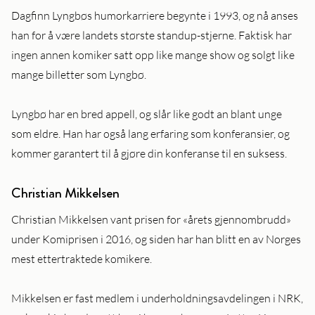
Dagfinn Lyngbøs humorkarriere begynte i 1993, og nå anses
han for å være landets største standup-stjerne. Faktisk har
ingen annen komiker satt opp like mange show og solgt like
mange billetter som Lyngbø.
Lyngbø har en bred appell, og slår like godt an blant unge
som eldre. Han har også lang erfaring som konferansier, og
kommer garantert til å gjøre din konferanse til en suksess.
Christian Mikkelsen
Christian Mikkelsen vant prisen for «årets gjennombrudd»
under Komiprisen i 2016, og siden har han blitt en av Norges
mest ettertraktede komikere.
Mikkelsen er fast medlem i underholdningsavdelingen i NRK,