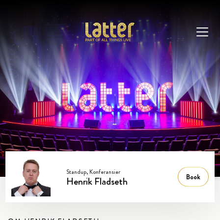
Standup, Konferansier
Book
Henrik Fladseth