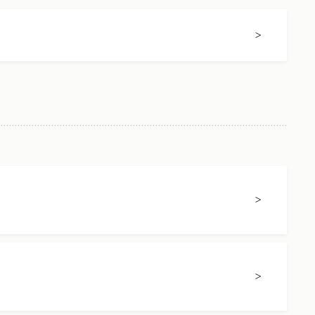
>
>
>