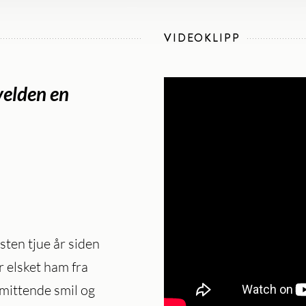
VIDEOKLIPP
velden en
ten tjue år siden
r elsket ham fra
smittende smil og