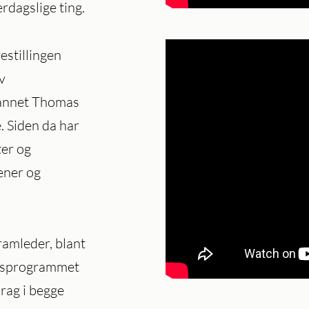
erdagslige ting.
estillingen
v
 annet Thomas
 Siden da har
ter og
ener og
ramleder, blant
ngsprogrammet
rag i begge