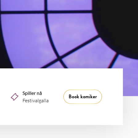
Spiller nå
Book komiker
Festivalgalla