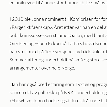
en unik evne til å finne stor humor i bittesmå hv
I 2010 ble Jonna nominert til Komiprisen for for
«Fargerikt faenskap». Året etter var han en del a
publikumssuksessen «HumorGalla», med blant
Giertsen og Espen Eckbo på Latters hovedscene.
han vært med på flere versjoner av både Julelat
Sommerlatter og underholdt på små og store sc
arrangementer over hele Norge.
Han har også bred erfaring som TV-fjes og prog
som en del av gullrekka på NRK i underholdni
«Showbiz». Jonna hadde også flere strålende bid