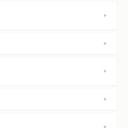
>
>
>
>
>